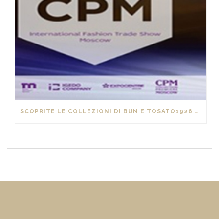
SCOPRITE LE COLLEZIONI DI BUN E TOSATO1928 AL “CPM” DI MOSCA