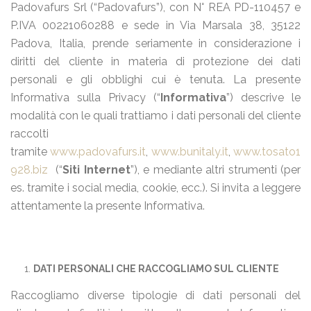
Padovafurs Srl (“Padovafurs”), con N° REA PD-110457 e
P.IVA 00221060288 e sede in Via Marsala 38, 35122
Padova, Italia, prende seriamente in considerazione i
diritti del cliente in materia di protezione dei dati
personali e gli obblighi cui è tenuta. La presente
Informativa sulla Privacy (“
Informativa
”) descrive le
modalità con le quali trattiamo i dati personali del cliente
raccolti
tramite
www.padovafurs.it
,
www.bunitaly.it
,
www.tosato1
928.biz
(“
Siti Internet
”), e mediante altri strumenti (per
es. tramite i social media, cookie, ecc.). Si invita a leggere
attentamente la presente Informativa.
DATI PERSONALI CHE RACCOGLIAMO SUL CLIENTE
Raccogliamo diverse tipologie di dati personali del