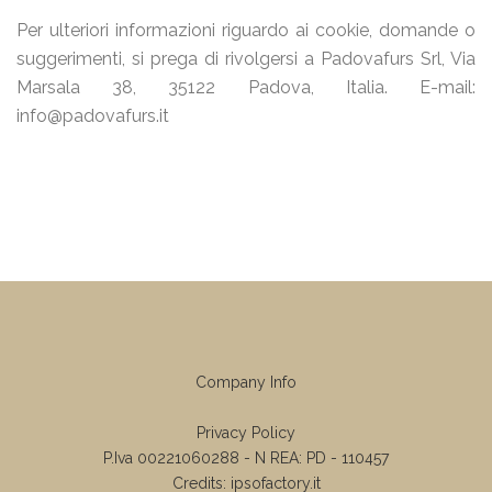
Per ulteriori informazioni riguardo ai cookie, domande o
suggerimenti, si prega di rivolgersi a Padovafurs Srl, Via
Marsala 38, 35122 Padova, Italia. E-mail:
info@padovafurs.it
Company Info
Privacy Policy
P.Iva 00221060288 - N REA: PD - 110457
Credits:
ipsofactory.it