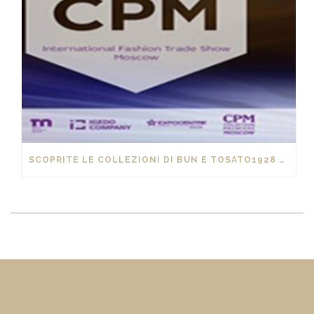
SCOPRITE LE COLLEZIONI DI BUN E TOSATO1928 AL “CPM” DI MOSCA